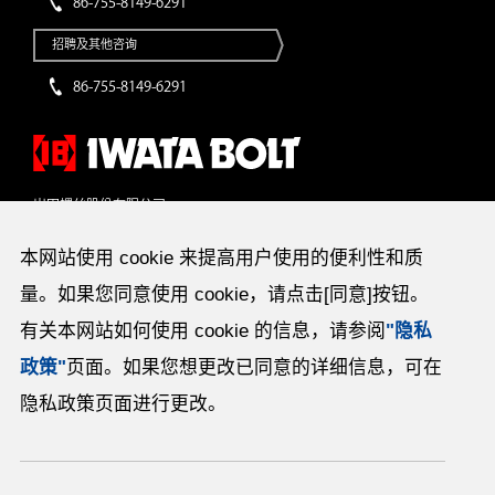
86-755-8149-6291
招聘及其他咨询
86-755-8149-6291
岩田螺丝股份有限公司
〒141-8508 东京都品川区西五反田2丁目32番4号
电话：（03）3493-0211（总机）传真：（03）3493-2096
本网站使用 cookie 来提高用户使用的便利性和质
量。如果您同意使用 cookie，请点击[同意]按钮。
有关本网站如何使用 cookie 的信息，请参阅
"隐私
全国25处营业所、2处办事处、海外18处营业所
栃木工厂、新加坡工厂、俄亥俄工厂、中国深圳工厂、泰国工厂
政策"
页面。如果您想更改已同意的详细信息，可在
隐私政策页面进行更改。
网点地图