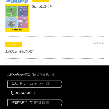
Sigma152号を…
2025/12/03
News
上海支店 移転のお知…
お問い合わせ窓口
[Tel & Mail Form]
製品に関して
[SOFI(ソフィー)課]
03-3493-0251
締結技術について
[技術開発課]