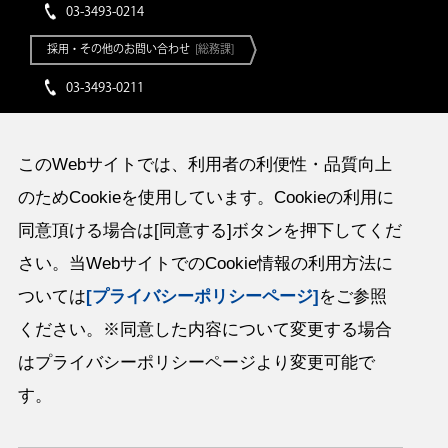
03-3493-0214
採用・その他のお問い合わせ
[総務課]
03-3493-0211
このWebサイトでは、利用者の利便性・品質向上
のためCookieを使用しています。Cookieの利用に
イワタボルト株式会社
〒141-8508 東京都品川区西五反田2丁目32番4号
同意頂ける場合は[同意する]ボタンを押下してくだ
TEL：(03)3493-0211（大代表） / FAX：(03)3493-2096
さい。当WebサイトでのCookie情報の利用方法に
ついては
[プライバシーポリシーページ]
をご参照
全国25営業所、2分室、海外18営業所
ください。※同意した内容について変更する場合
栃木工場、シンガポール工場、オハイオ工場、中国シンセン工場、タイ
工場
はプライバシーポリシーページより変更可能で
す。
サイトマップ