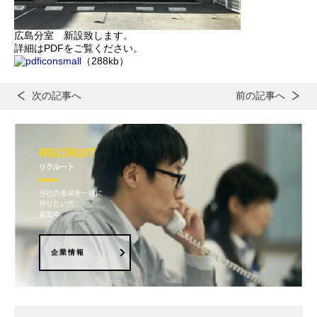
広島分室 新設致します。
詳細はPDFをご覧ください。
（288kb）
次の記事へ
前の記事へ
RECRUIT
リクルート
当社の未来を一緒に
作りたい方、
募集中。
企業情報