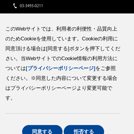
03-3493-0211
このWebサイトでは、利用者の利便性・品質向上
のためCookieを使用しています。Cookieの利用に
イワタボルト株式会社
〒141-8508 東京都品川区西五反田2丁目32番4号
同意頂ける場合は[同意する]ボタンを押下してくだ
TEL：(03)3493-0211（大代表） / FAX：(03)3493-2096
さい。当WebサイトでのCookie情報の利用方法に
ついては
[プライバシーポリシーページ]
をご参照
全国25営業所、2分室、海外18営業所
ください。※同意した内容について変更する場合
栃木工場、シンガポール工場、オハイオ工場、中国シンセン工場、タイ
工場
はプライバシーポリシーページより変更可能で
す。
サイトマップ
同意する
拒否する