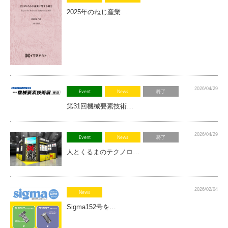
2025年のねじ産業…
2026/04/29
Event
News
終了
第31回機械要素技術…
2026/04/29
Event
News
終了
人とくるまのテクノロ…
2026/02/04
News
Sigma152号を…