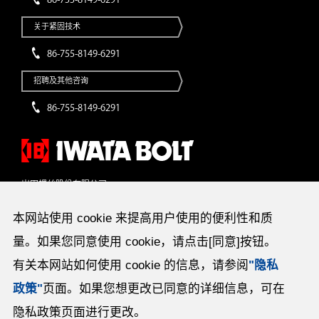
关于紧固技术
86-755-8149-6291
招聘及其他咨询
86-755-8149-6291
岩田螺丝股份有限公司
〒141-8508 东京都品川区西五反田2丁目32番4号
电话：（03）3493-0211（总机）传真：（03）3493-2096
本网站使用 cookie 来提高用户使用的便利性和质
量。如果您同意使用 cookie，请点击[同意]按钮。
有关本网站如何使用 cookie 的信息，请参阅
"隐私
全国25处营业所、2处办事处、海外18处营业所
栃木工厂、新加坡工厂、俄亥俄工厂、中国深圳工厂、泰国工厂
政策"
页面。如果您想更改已同意的详细信息，可在
隐私政策页面进行更改。